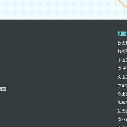
相關
救國
救國
中山
南港
文山
內湖
依照臺
汐止
永和
朝馬
南區