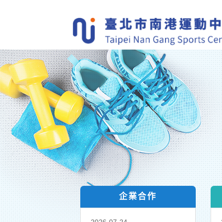
跳
到
主
要
內
容
區
塊
企業合作